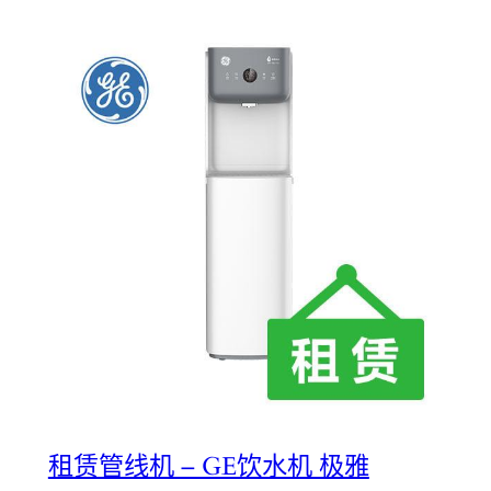
租赁管线机 – GE饮水机 极雅