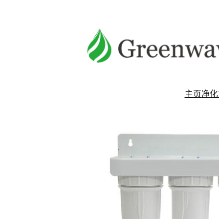
跳
至
内
容
主页
净化