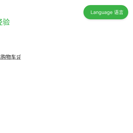
Language 语言
经验
态
购物车🛒