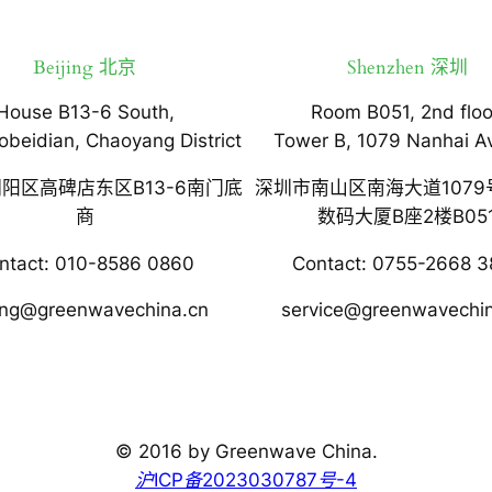
Beijing 北京
Shenzhen 深圳
House B13-6 South,
Room B051, 2nd floo
obeidian, Chaoyang District
Tower B, 1079 Nanhai A
阳区高碑店东区B13-6南门底
深圳市南山区南海大道1079
商
数码大厦B座2楼B05
ntact: 010-8586 0860
Contact: 0755-2668 3
jing@greenwavechina.cn
service@greenwavechi
© 2016 by Greenwave China.
沪ICP备2023030787号-4