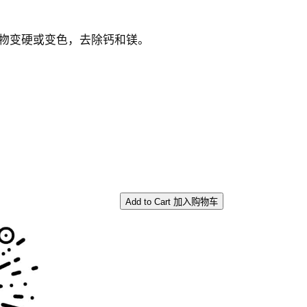
物变硬或变色，去除钙和镁。