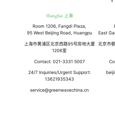
Shanghai 上海
Room 1206, Fangdi Plaza,
95 West Beijing Road, Huangpu
East Ga
上海市黄浦区北京西路95号房地大厦
北京市朝
1206室
Contact: 021-3331 5007
Co
24/7 Inquiries/Urgent Support:
bei
13621935343
service@greenwavechina.cn