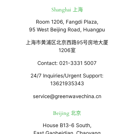
Shanghai 上海
Room 1206, Fangdi Plaza,
95 West Beijing Road, Huangpu
上海市黄浦区北京西路95号房地大厦
1206室
Contact: 021-3331 5007
24/7 Inquiries/Urgent Support:
13621935343
service@greenwavechina.cn
Beijing 北京
House B13-6 South,
East Gaobeidian, Chaoyang