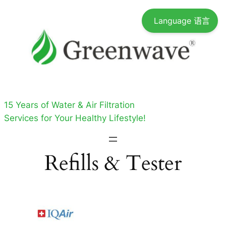
跳
Language 语言
至
内
容
15 Years of Water & Air Filtration
Services for Your Healthy Lifestyle!
Refills & Tester