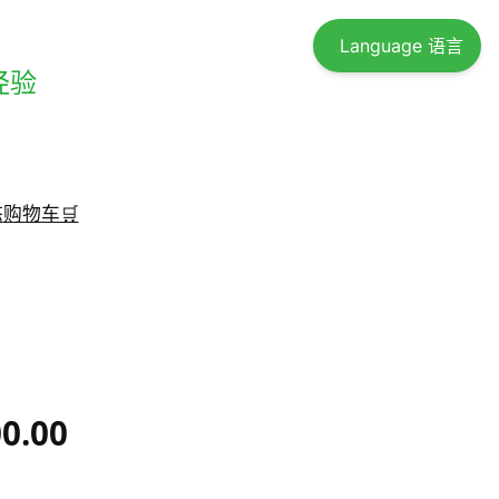
Language 语言
经验
态
购物车🛒
00.00