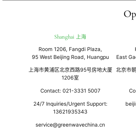
Op
Shanghai 上海
Room 1206, Fangdi Plaza,
95 West Beijing Road, Huangpu
East Ga
上海市黄浦区北京西路95号房地大厦
北京市朝
1206室
Contact: 021-3331 5007
Co
24/7 Inquiries/Urgent Support:
bei
13621935343
service@greenwavechina.cn