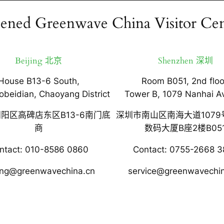
ened Greenwave China Visitor Cen
Beijing 北京
Shenzhen 深圳
House B13-6 South,
Room B051, 2nd floo
obeidian, Chaoyang District
Tower B, 1079 Nanhai A
阳区高碑店东区B13-6南门底
深圳市南山区南海大道1079
商
数码大厦B座2楼B05
ntact: 010-8586 0860
Contact: 0755-2668 3
jing@greenwavechina.cn
service@greenwavechi