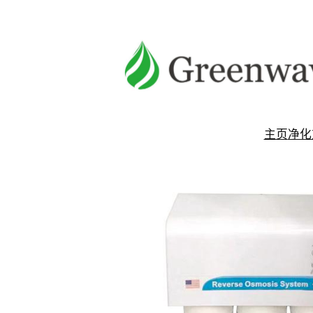
跳
至
内
容
主页
净化