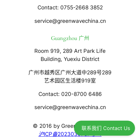
Contact: 0755-2668 3852
service@greenwavechina.cn
Guangzhou 广州
Room 919, 289 Art Park Life
Building, Yuexiu District
广州市越秀区广州大道中289号289
艺术园区生活楼919室
Contact: 020-8700 6486
service@greenwavechina.cn
© 2016 by Greenwave China.
联系我们 Contact Us
沪ICP备2023030787号-4