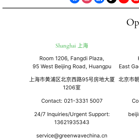
Op
Shanghai 上海
Room 1206, Fangdi Plaza,
95 West Beijing Road, Huangpu
East Ga
上海市黄浦区北京西路95号房地大厦
北京市朝
1206室
Contact: 021-3331 5007
Co
24/7 Inquiries/Urgent Support:
bei
13621935343
service@greenwavechina.cn