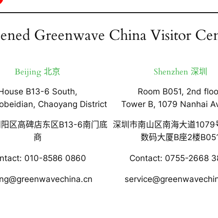
ened Greenwave China Visitor Cen
Beijing 北京
Shenzhen 深圳
House B13-6 South,
Room B051, 2nd floo
obeidian, Chaoyang District
Tower B, 1079 Nanhai A
阳区高碑店东区B13-6南门底
深圳市南山区南海大道1079
商
数码大厦B座2楼B05
ntact: 010-8586 0860
Contact: 0755-2668 3
jing@greenwavechina.cn
service@greenwavechi