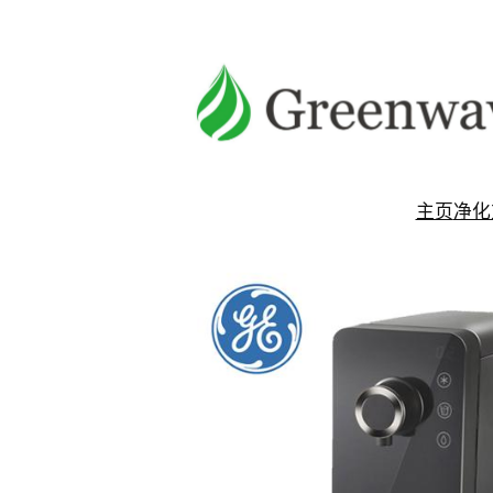
跳
至
内
容
主页
净化