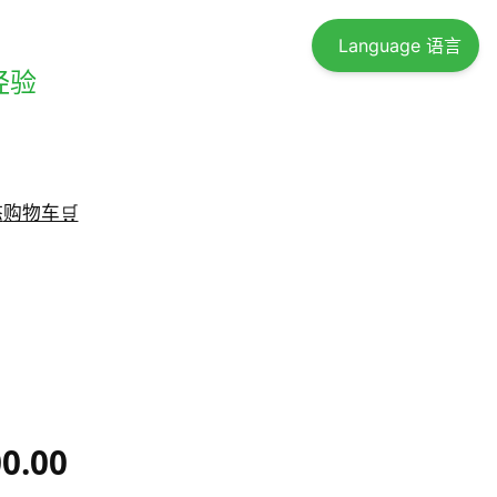
Language 语言
经验
态
购物车🛒
00.00