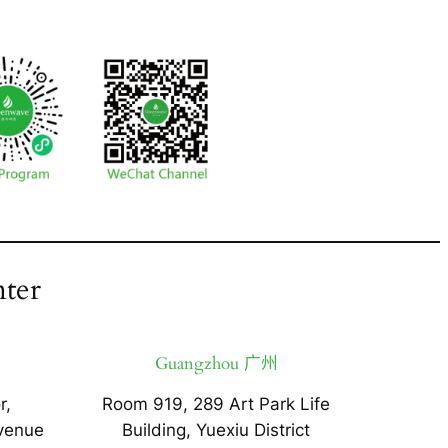
ter
Guangzhou 广州
r,
Room 919, 289 Art Park Life
venue
Building, Yuexiu District