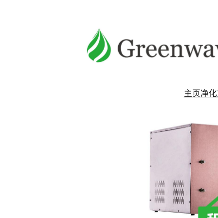
跳
至
内
容
主页
净化