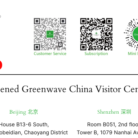
ened Greenwave China Visitor Cen
Beijing 北京
Shenzhen 深圳
House B13-6 South,
Room B051, 2nd floo
obeidian, Chaoyang District
Tower B, 1079 Nanhai A