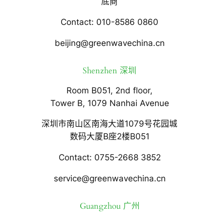
底商
Contact: 010-8586 0860
beijing@greenwavechina.cn
Shenzhen 深圳
Room B051, 2nd floor,
Tower B, 1079 Nanhai Avenue
深圳市南山区南海大道1079号花园城
数码大厦B座2楼B051
Contact: 0755-2668 3852
service@greenwavechina.cn
Guangzhou 广州